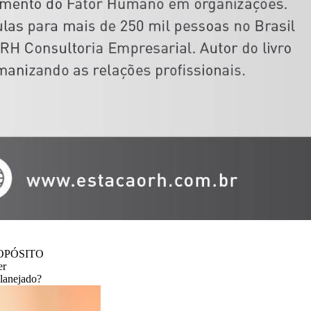
PROPÓSITO
er
lanejado?