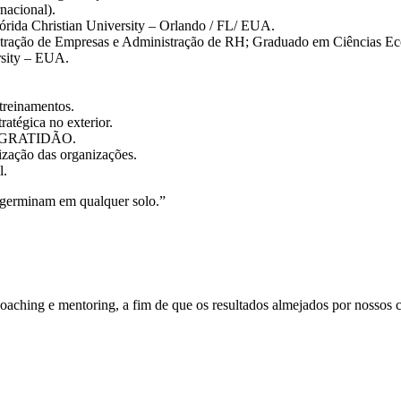
nacional).
órida Christian University – Orlando / FL/ EUA.
stração de Empresas e Administração de RH; Graduado em Ciências E
sity – EUA.
 treinamentos.
atégica no exterior.
s – GRATIDÃO.
ção das organizações.
l.
 germinam em qualquer solo.”
ching e mentoring, a fim de que os resultados almejados por nossos c