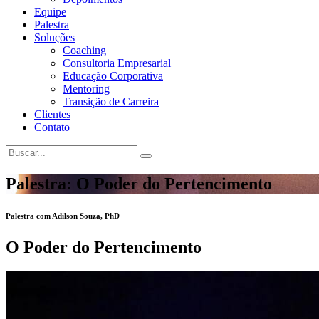
Equipe
Palestra
Soluções
Coaching
Consultoria Empresarial
Educação Corporativa
Mentoring
Transição de Carreira
Clientes
Contato
Palestra: O Poder do Pertencimento
Palestra com Adilson Souza, PhD
O Poder do Pertencimento