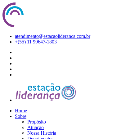
atendimento@estacaolideranca.com.br
+(55) 11 99647-1803
Home
Sobre
Propósito
Atuação
Nossa História
Depoimentos